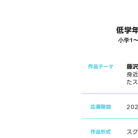
​低学
​小学1
藤沢
​作品テーマ
身
た
​2
​応募期間
ス
​作品形式