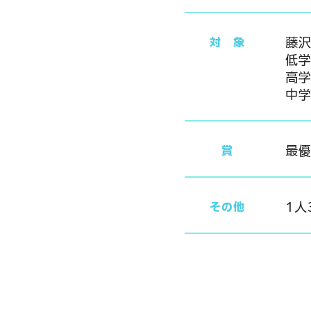
​藤
​対 象
低学
高学
中
最
​賞
1人
​その他