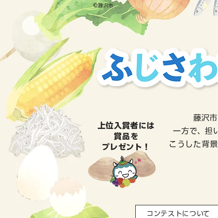
©藤沢市
藤沢市
上位入賞者には
一方で、担
賞品を
こうした背景
プレゼント！
コンテストについて