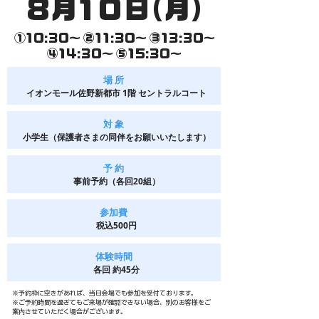
8月10日​(月)
①10:30〜 ②11:30〜 ③13:30〜
④14:30〜 ⑤15:30〜
​場 所
イオンモール佐野新都市 1階 セントラルコート
​対 象
小学生（保護者さまの同伴をお願いいたします）
​予 約​
事前予約（各回20組）
​参加費
税込500円
​体験時間
​各回 約45分
※予約枠に空きがあれば、当日会場でも参加を受付ております。​
​※ご予約時間を過ぎてもご来場が確認できない場合、別のお客様をご
案内させていただく場合がございます。