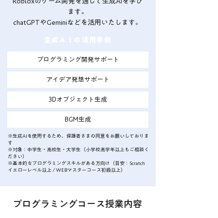
Robloxのゲーム開発を通して生成AIを学び
ます。
chatGPTやGemini​などを活用いたします。
生成ＡＩの活用事例
プログラミング開発サポート
アイデア発想サポート
3Dオブジェクト生成
BGM生成
※生成AIを使用するため、保護者さまの同意をお願いしておりま
す
※対象：中学生・高校生・大学生（小学校高学年以上もご相談く
ださい）
※基本的なプログラミングスキルがある方向け
（目安：Scratch
イエローレベル以上 / WEBマスターコース初級以上）
​プログラミングコース授業内容