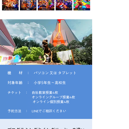
機 材 ： パソコン 又は タブレット
対象年齢 ： 小学5年生〜高校生
チケット ： 自社教室授業4枚​​
オンライングループ授業4枚
オンライン個別授業4枚
予約方法 ： LINEでご相談ください