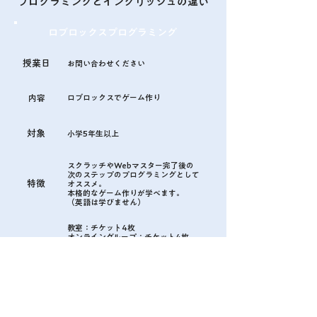
​プログラミングとイングリッシュの違い
​ロブロックスプログラミング
授業日
​お問い合わせください
​内容​
​ロブロックスでゲーム作り
​対象
​小学5年生以上
スクラッチやWebマスター完了後の
次のステップのプログラミングとして
​特徴
オススメ。
​本格的なゲーム作りが学べます。
（英語は学びません）
教室：チケット4枚​​
オンライングループ：チケット4枚
​受講費
オンライン個別：チケット4枚
※月謝制はできません
​ロブロックスイングリッシュ