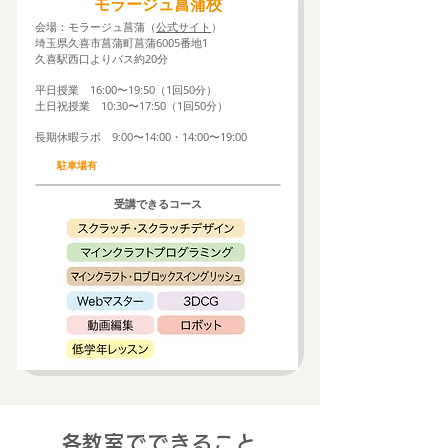
​モラージュ菖蒲校
会場：モラージュ菖蒲（
公式サイト
）
埼玉県久喜市菖蒲町菖蒲6005番地1​
久喜駅西口よりバス約20分
平日授業 16:00〜19:50（
1回50分）
土日祝授業 10:30〜17:50（
1回50分）​
長期休暇ラボ 9:00〜14:00・14:00〜19:00
​駐車場有
​受講できるコース
​各教室でできること