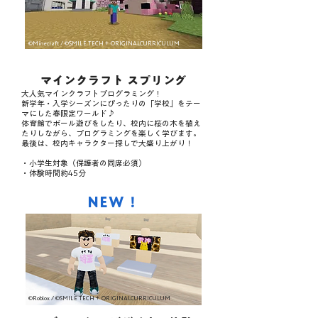
©Minecraft / ©SMILE TECH＋ ORIGINALCURRICULUM
マインクラフト スプリング
大人気マインクラフトプログラミング！
新学年・入学シーズンにぴったりの「学校」をテー
マにした春限定ワールド♪
体育館でボール遊びをしたり、校内に桜の木を植え
たりしながら、プログラミングを楽しく学びます。
最後は、校内キャラクター探しで大盛り上がり！
・小学生対象（保護者の同席必須）
​・体験時間約45分
NEW！
©Roblox / ©SMILE TECH＋ ORIGINALCURRICULUM