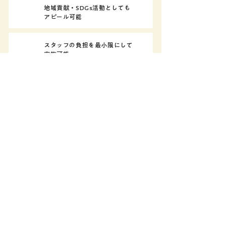
地域貢献・SDGs活動としても
アピール可能
スタッフの負担を最小限にして
実施可能
ドコモ運営プログラミング教室への
集客にもなります
イベント準備・運営はすべてお任せく
ださい♩
告知から集客、講師、当日の進行まで
店舗さまのご負担は最小限で実施可能
です。
​イベント実績
私たちは、年間 2 万人以上のお子さまに向けた
プログラミング体験イベントを実施していま