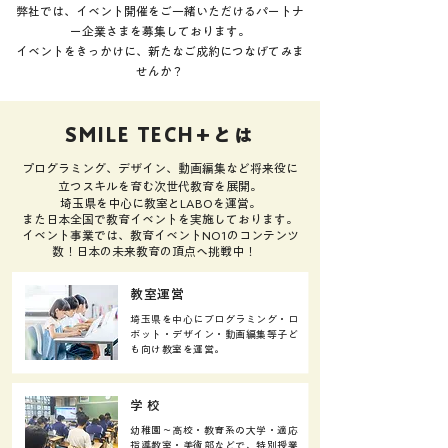
弊社では、イベント開催をご一緒いただけるパートナ
ー企業さまを募集しております。
イベントをきっかけに、新たなご成約につなげてみま
せんか？
SMILE TECH+とは
プログラミング、デザイン、動画編集など将来役に
立つスキルを育む次世代教育を展開。
埼玉県を中心に教室とLABOを運営。
また日本全国で教育イベントを実施しております。
イベント事業では、教育イベントNO1のコンテンツ
数！日本の未来教育の頂点へ挑戦中！
​教室運営
埼玉県を中心にプログラミング・ロ
ボット・デザイン・動画編集等子ど
も向け教室を運営。
​学 校
幼稚園〜高校・教育系の大学・適応
指導教室・美術部などで、特別授業