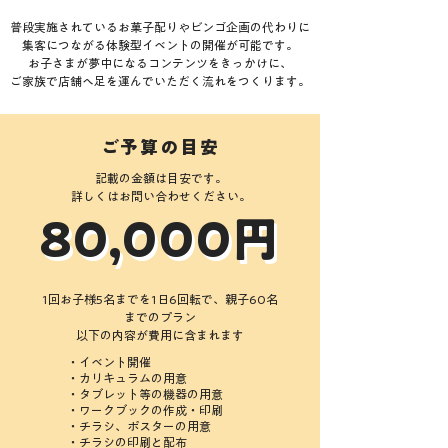
普段実施されているお菓子配りやビンゴ企画の代わりに
集客につながる体験型イベントの開催が可能です。
お子さまが夢中になるコンテンツをきっかけに、
ご家族で店舗へ足を運んでいただく流れをつくります。
​ご予算の目安​
記載の金額は目安です。
詳しくはお問い合わせください。
80,000円
80,000円
1回お子様5名までを1日6回転で、親子60名
までのプラン
​以下の内容が費用に含まれます
・イベント開催
・カリキュラムの用意
・タブレット等の機器の用意
・ワークブックの作成・印刷
・チラシ、ポスターの用意
・チラシの印刷と配布