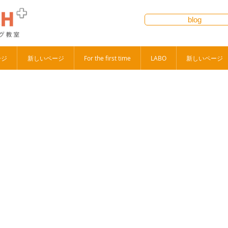
blog
ージ
新しいページ
For the first time
LABO
新しいページ